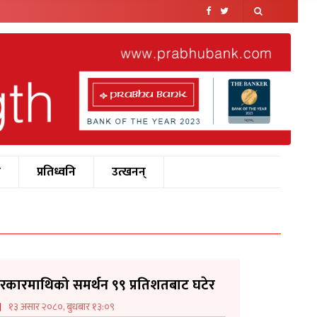
श
प्रतिध्वनि
उत्खनन्
रकारमाथिको समर्थन ९९ प्रतिशतबाट घटेर
१३ असार २०८०, बुधबार १३:०९