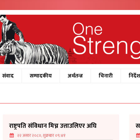
संवाद
सम्पादकीय
अर्थतन्त्र
चिनारी
निर्दे
राष्ट्रपति संविधान मिच्न उत्ताउलिएर अघि
स
२२ असार २०८०, शुक्रबार ०९:४१