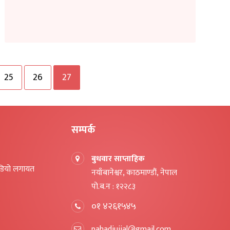
25
26
27
सम्पर्क
बुधवार साप्ताहिक
िडियो लगायत
नयाँबानेश्वर, काठमाण्डौं, नेपाल
पो.ब.न : १२२८३
०१ ४२६१५४५
pahadiujjal@gmail.com