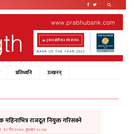
श
प्रतिध्वनि
उत्खनन्
क महिनाभित्र राजदूत नियुक्त गरिसक्ने
१२ चैत्र २०७०, बुधबार ०८:०७