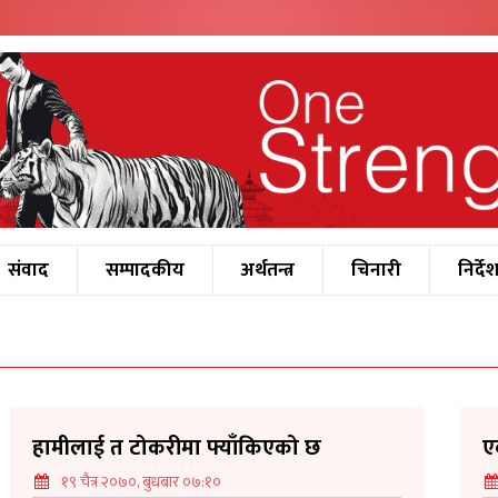
संवाद
सम्पादकीय
अर्थतन्त्र
चिनारी
निर्दे
हामीलाई त टोकरीमा फ्याँकिएको छ
ए
१९ चैत्र २०७०, बुधबार ०७:१०