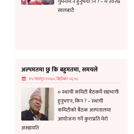
गुमनाम नै हुनुभयो नि ? – म २०२७
सालबाटै
अल्पमतमा छु कि बहुमतमा, समयले
१५ फाल्गुन २०७०, बिहीबार ०६:५८
० स्थायी कमिटी बैठकमै सहभागी
हुनुभएन, किन ? – स्थायी
कमिटीको बैठक अस्पतालमा
आयोजना गर्ने कुराप्रति मेरो
असहमति