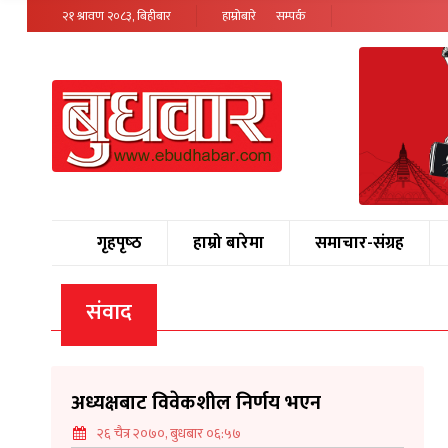
२१ श्रावण २०८३, बिहीबार
हाम्रोबारे
सम्पर्क
गृहपृष्‍ठ
हाम्रो बारेमा
समाचार-संग्रह
संवाद
अध्यक्षबाट विवेकशील निर्णय भएन
२६ चैत्र २०७०, बुधबार ०६:५७