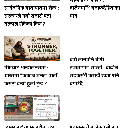
साम्पाङको प्रदर्शन,
सार्वजनिक यातायातमा ‘ब्रेक’ :
बालेनमाथि जवाफदेहिताको
सरकारले नयाँ सवारी दर्ता
माग
तत्काल रोकेको किन ?
वर्षा लागेपछि बीपी
मीमबाट आन्दोलनसम्म :
राजमार्गमा सास्ती : बाढीले
भारतमा “कक्रोच जनता पार्टी”
सडकसँगै करोडौँ रकम पनि
कसरी बन्यो ठूलो ट्रेन्ड ?
बगाउँदै
‘डाबर मह’ गुणस्तरहीन ठहर,
प्रधानमन्त्री बालेनले बोलाए