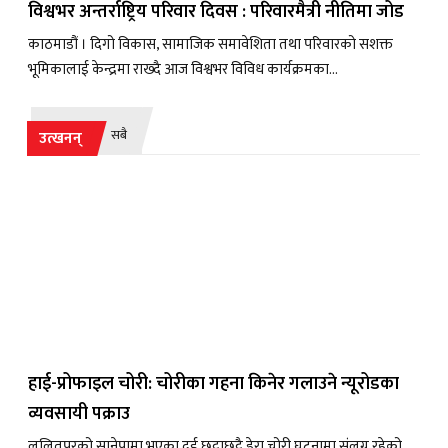
विश्वभर अन्तर्राष्ट्रिय परिवार दिवस : परिवारमैत्री नीतिमा जोड
काठमाडौं । दिगो विकास, सामाजिक समावेशिता तथा परिवारको सशक्त
भूमिकालाई केन्द्रमा राख्दै आज विश्वभर विविध कार्यक्रमका...
सबै
उत्खनन्
हाई-प्रोफाइल चोरी: चोरीका गहना किनेर गलाउने न्यूरोडका
व्यवसायी पक्राउ
ललितपुरको सानेपामा भएका दुई छुट्टाछुट्टै डेरा चोरी घटनामा संलग्न रहेको