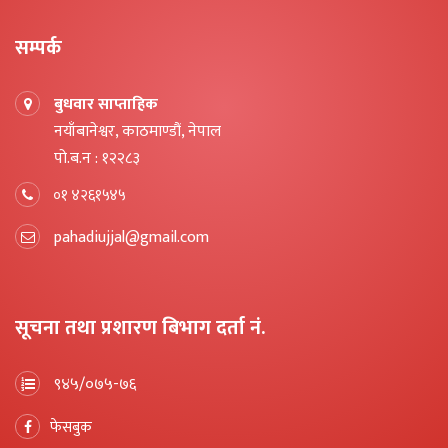
सम्पर्क
बुधवार साप्ताहिक
नयाँबानेश्वर, काठमाण्डौं, नेपाल
पो.ब.न : १२२८३
०१ ४२६१५४५
pahadiujjal@gmail.com
सूचना तथा प्रशारण बिभाग दर्ता नं.
९४५/०७५-७६
फेसबुक