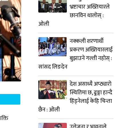
भ्रष्टाचार अख्तियारले
छानविन थालोस् :
ओली
नक्कली शरणार्थी
प्रकरण अख्तियारलाई
बुझाउने गल्ती नहोस् :
सांसद लिङदेन
देश असाध्यै अप्ठ्यारो
स्थितिमा छ, ढुङ्गा हान्दै
हिंड्नेलाई केहि चिन्ता
छैन : ओली
शक्ति
उत्तेजना र भावनाले