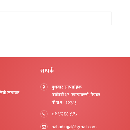
सम्पर्क
बुधवार साप्ताहिक
िडियो लगायत
नयाँबानेश्वर, काठमाण्डौं, नेपाल
पो.ब.न : १२२८३
०१ ४२६१५४५
pahadiujjal@gmail.com