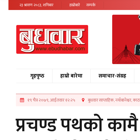
२३ श्रावण २०८३, शनिबार
हाम्रोबारे
सम्पर्क
गृहपृष्‍ठ
हाम्रो बारेमा
समाचार-संग्रह
१९ चैत्र २०७९, आईतवार १२:२५
बुधवार साप्ताहिक, नयाँबानेश्वर, काठम
प्रचण्ड पथको काम