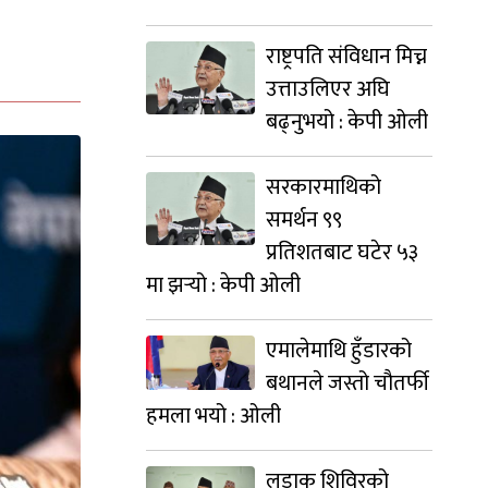
राष्ट्रपति संविधान मिच्न
उत्ताउलिएर अघि
बढ्नुभयो : केपी ओली
सरकारमाथिको
समर्थन ९९
प्रतिशतबाट घटेर ५३
मा झर्‍यो : केपी ओली
एमालेमाथि हुँडारको
बथानले जस्तो चौतर्फी
हमला भयो : ओली
लडाकु शिविरको