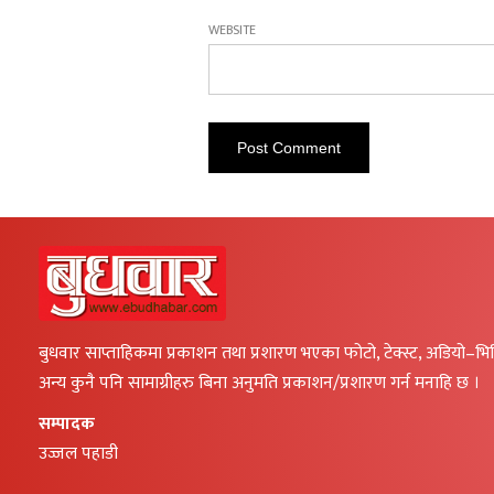
WEBSITE
बुधवार साप्ताहिकमा प्रकाशन तथा प्रशारण भएका फोटो, टेक्स्ट, अडियो–भ
अन्य कुनै पनि सामाग्रीहरु बिना अनुमति प्रकाशन/प्रशारण गर्न मनाहि छ ।
सम्पादक
उज्जल पहाडी