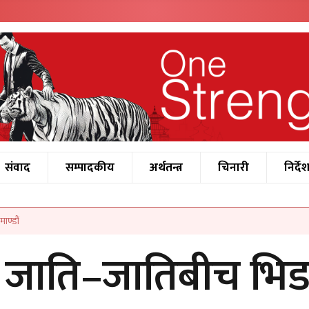
संवाद
सम्पादकीय
अर्थतन्त्र
चिनारी
निर्दे
ाण्डौं
ै जाति–जातिबीच भिड