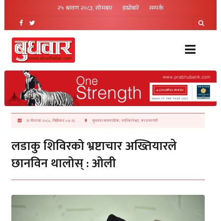
२५ श्रावण २०८३, सोमबार
हाम्रोबारे
सम्पर्क
२८ बैशाख २०८०, बिहीबार ०७:२८
बुधवार साप्ताहिक, नयाँबानेश्वर, काठमाण्डौं
लडाकु शिविरको भ्रष्टाचार अख्तियारले
छानविन थालोस् : ओली