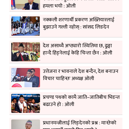
हमला भयो : ओली
नक्कली शरणार्थी प्रकरण अख्तियारलाई
बुझाउने गल्ती नहोस् : सांसद लिङदेन
देश असाध्यै अप्ठ्यारो स्थितिमा छ, ढुङ्गा
हान्दै हिंड्नेलाई केहि चिन्ता छैन : ओली
उत्तेजना र भावनाले देश बन्दैन, देश बनाउन
विचार चाहिन्छः अध्यक्ष ओली
प्रचण्ड पथको कामै जाति–जातिबीच भिडन्त
बढाउने हो : ओली
प्रधानमन्त्रीलाई लिङ्देनको प्रश्न : मान्छेको