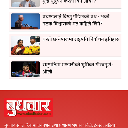
मुख थुन्नुपर्ने कस्तो दिन आयो ?
प्रचण्डलाई विष्णु पौडेलको प्रश्न : अर्को
पटक विश्वासको मत कहिले लिने?
यस्तो छ नेपालमा राष्ट्रपति निर्वाचन इतिहास
राष्ट्रपतिमा भण्डारीको भूमिका गौरवपूर्ण :
ओली
बुधवार साप्ताहिकमा प्रकाशन तथा प्रशारण भएका फोटो, टेक्स्ट, अडियो–