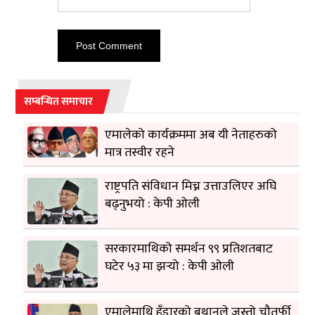
सम्बन्धित समाचार
एमालेको कार्यक्रममा अब यी नेताहरुको
मात्र तस्वीर रहने
राष्ट्रपति संविधान मिच्न उत्ताउलिएर अघि
बढ्नुभयो : केपी ओली
सरकारमाथिको समर्थन ९९ प्रतिशतबाट
घटेर ५३ मा झर्‍यो : केपी ओली
एमालेमाथि हुँडारको बथानले जस्तो चौतर्फी