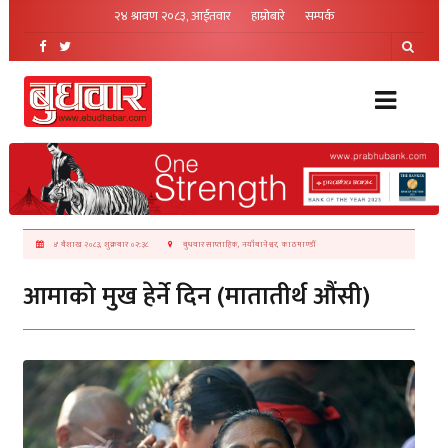
२४ श्रावण २०८३, आईतवार
हाम्रोबारे
सम्पर्क
४ बैशाख २०८३, शुक्रबार ०२:३८
बुधवार साप्ताहिक, नयाँबानेश्वर, काठमाण्डौं
आमाको मुख हेर्ने दिन (मातातीर्थ औंसी)