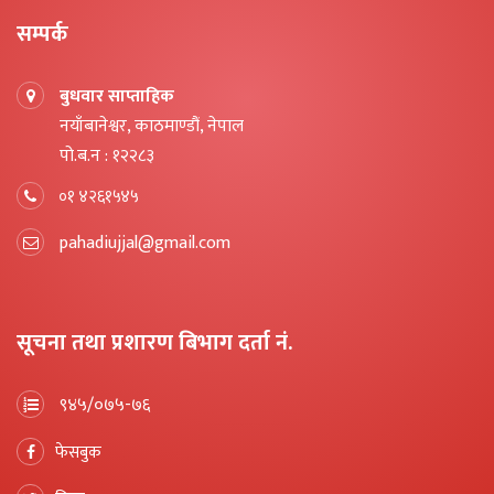
सम्पर्क
बुधवार साप्ताहिक
नयाँबानेश्वर, काठमाण्डौं, नेपाल
पो.ब.न : १२२८३
०१ ४२६१५४५
pahadiujjal@gmail.com
सूचना तथा प्रशारण बिभाग दर्ता नं.
९४५/०७५-७६
फेसबुक