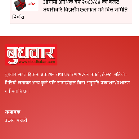
आगामी आर्थिक वर्ष २०८३/८४ को बजेट
तयारीबारे विज्ञसँग छलफल गर्ने वित्त समिति
निर्णय
बुधवार साप्ताहिकमा प्रकाशन तथा प्रशारण भएका फोटो, टेक्स्ट, अडियो–
भिडियो लगायत अन्य कुनै पनि सामाग्रीहरु बिना अनुमति प्रकाशन/प्रशारण
गर्न मनाहि छ ।
सम्पादक
उज्जल पहाडी