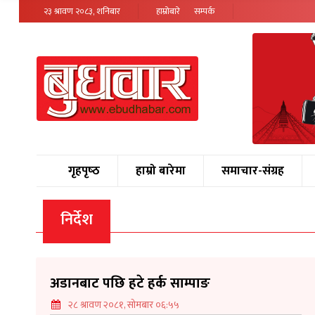
२३ श्रावण २०८३, शनिबार
हाम्रोबारे
सम्पर्क
गृहपृष्‍ठ
हाम्रो बारेमा
समाचार-संग्रह
निर्देश
अडानबाट पछि हटे हर्क साम्पाङ
२८ श्रावण २०८१, सोमबार ०६:५५