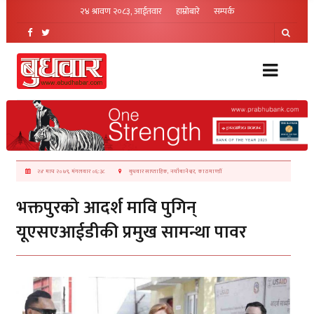
२४ श्रावण २०८३, आईतवार
हाम्रोबारे
सम्पर्क
२४ माघ २०७९, मंगलवार ०६:३८
बुधवार साप्ताहिक, नयाँबानेश्वर, काठमाण्डौं
भक्तपुरको आदर्श मावि पुगिन्
यूएसएआईडीकी प्रमुख सामन्था पावर