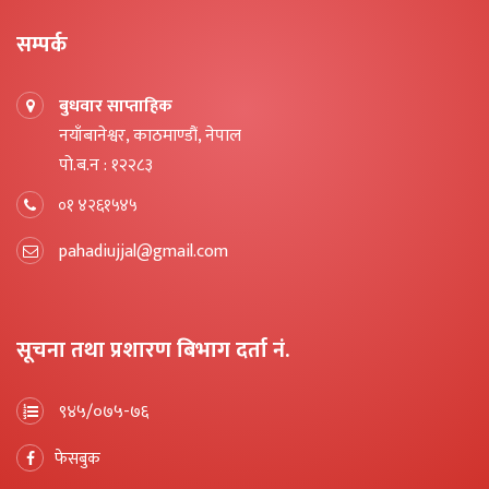
सम्पर्क
बुधवार साप्ताहिक
नयाँबानेश्वर, काठमाण्डौं, नेपाल
पो.ब.न : १२२८३
०१ ४२६१५४५
pahadiujjal@gmail.com
सूचना तथा प्रशारण बिभाग दर्ता नं.
९४५/०७५-७६
फेसबुक