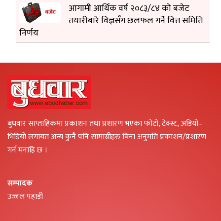
आगामी आर्थिक वर्ष २०८३/८४ को बजेट
तयारीबारे विज्ञसँग छलफल गर्ने वित्त समिति
निर्णय
बुधवार साप्ताहिकमा प्रकाशन तथा प्रशारण भएका फोटो, टेक्स्ट, अडियो–
भिडियो लगायत अन्य कुनै पनि सामाग्रीहरु बिना अनुमति प्रकाशन/प्रशारण
गर्न मनाहि छ ।
सम्पादक
उज्जल पहाडी