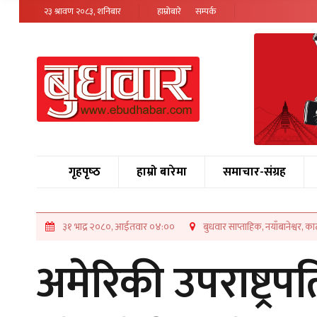
२३ श्रावण २०८३, शनिबार
हाम्रोबारे
सम्पर्क
गृहपृष्‍ठ
हाम्रो बारेमा
समाचार-संग्रह
३१ भाद्र २०८०, आईतवार ०४:००
बुधवार साप्ताहिक, नयाँबानेश्वर, का
अमेरिकी उपराष्ट्र