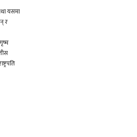
गाथा यसमा
न् र
गृष्म
 तीस
ष्ट्रपति