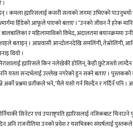
े ।
् । कमला ह्यारिसलाई कसरी सत्यको जगमा उभिएको पाउनुभयो भन्ने
सत्मार्गमा हिँडेको आफूले पाएको बताए । ‘उनको जीवन नै हरेक मा
ेद तथा बालबालिका र महिलामाथिको विभेद, अदालतमा बयानक्रममा उन
ाहले बताइन् । आप्रवासी आन्दोलनदेखि समलिंगी, तेस्रोलिंगी, आर
नाइ थियो ।
 निराशालाई ह्यारिसले किन नलेखेकी होलिन्, केही छुटेजस्तो लाग्दैन 
पनि यस्ता सन्दर्भलाई उल्लेख नगरेको हुन सक्ने बताए । पुस्तकको
अर्को प्रश्नमा प्रतीकले भने, ‘मैले यसो गर्न मिल्दैन र गर्दिनँ पनि ।
नियाकी सिनेटर एवं उपराष्ट्रपति ह्यारिसलाई नजिकबाट चिनाउने प
िन अनि राजनीतिमा उनको प्रवेश र यसभित्रका संघर्षलाई पुस्तकल