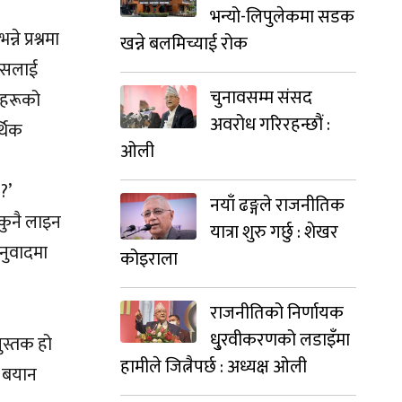
भन्यो-लिपुलेकमा सडक
 प्रश्नमा
खन्ने बलमिच्याई रोक
निसलाई
चुनावसम्म संसद
ीहरूको
अवरोध गरिरहन्छौं :
्थिक
ओली
?’
नयाँ ढङ्गले राजनीतिक
 कुनै लाइन
यात्रा शुरु गर्छु : शेखर
 अनुवादमा
कोइराला
राजनीतिको निर्णायक
धु्रवीकरणको लडाइँमा
ुस्तक हो
हामीले जित्नैपर्छ : अध्यक्ष ओली
े बयान