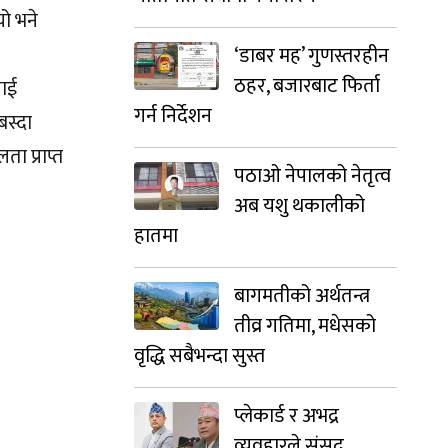
यो भने
‘डाबर मह’ गुणस्तरहीन
ठहर, बजारबाट फिर्ता
लाई
गर्न निर्देशन
बस्दा
ा प्राप्त
पठाओ नेपालको नेतृत्व
अब यशु थकालीको
हातमा
बागमतीको अर्थतन्त्र
तीव्र गतिमा, मधेसको
वृद्धि सबैभन्दा सुस्त
प्लेकार्ड र अभद्र
व्यवहारले संसद