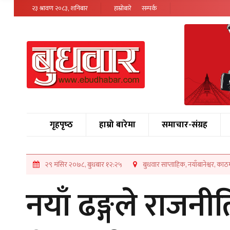
२३ श्रावण २०८३, शनिबार
हाम्रोबारे
सम्पर्क
गृहपृष्‍ठ
हाम्रो बारेमा
समाचार-संग्रह
२९ मंसिर २०७८, बुधबार १२:२५
बुधवार साप्ताहिक, नयाँबानेश्वर, काठम
नयाँ ढङ्गले राजनीति