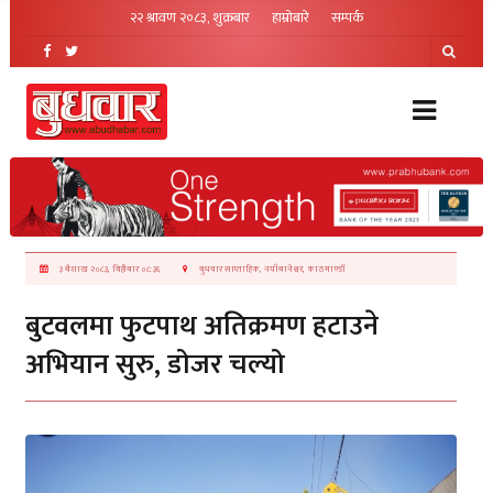
२२ श्रावण २०८३, शुक्रबार
हाम्रोबारे
सम्पर्क
३ बैशाख २०८३, बिहीबार ०८:३६
बुधवार साप्ताहिक, नयाँबानेश्वर, काठमाण्डौं
बुटवलमा फुटपाथ अतिक्रमण हटाउने
अभियान सुरु, डोजर चल्यो