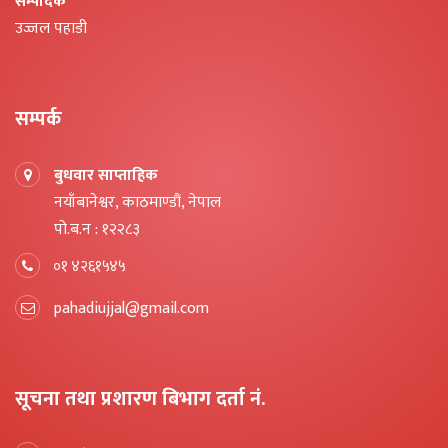
सम्पादक
उज्जल पहाडी
सम्पर्क
बुधवार साप्ताहिक
नयाँबानेश्वर, काठमाण्डौं, नेपाल
पो.ब.न : १२२८३
०१ ४२६१५४५
pahadiujjal@gmail.com
सूचना तथा प्रशारण बिभाग दर्ता नं.