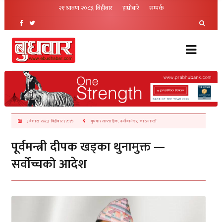
२१ श्रावण २०८३, बिहीबार
हाम्रोबारे
सम्पर्क
३ बैशाख २०८३, बिहीबार १४:१५
बुधवार साप्ताहिक, नयाँबानेश्वर, काठमाण्डौं
पूर्वमन्त्री दीपक खड्का थुनामुक्त —
सर्वोच्चको आदेश