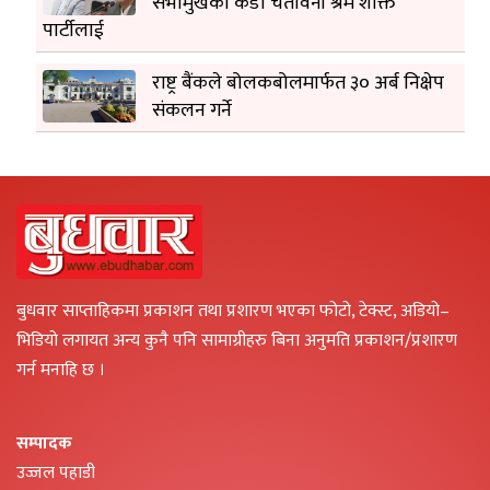
सभामुखको कडा चेतावनी श्रम शक्ति
पार्टीलाई
राष्ट्र बैंकले बोलकबोलमार्फत ३० अर्ब निक्षेप
संकलन गर्ने
बुधवार साप्ताहिकमा प्रकाशन तथा प्रशारण भएका फोटो, टेक्स्ट, अडियो–
भिडियो लगायत अन्य कुनै पनि सामाग्रीहरु बिना अनुमति प्रकाशन/प्रशारण
गर्न मनाहि छ ।
सम्पादक
उज्जल पहाडी