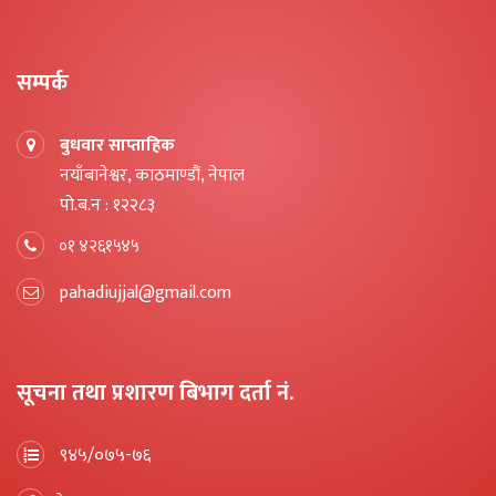
सम्पर्क
बुधवार साप्ताहिक
नयाँबानेश्वर, काठमाण्डौं, नेपाल
पो.ब.न : १२२८३
०१ ४२६१५४५
pahadiujjal@gmail.com
सूचना तथा प्रशारण बिभाग दर्ता नं.
९४५/०७५-७६