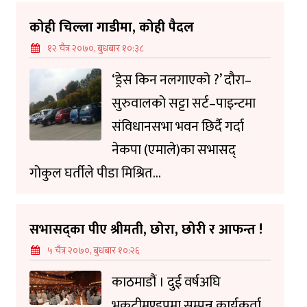
कोही चिल्ला गाडीमा, कोही पैदल
१२ चैत्र २०७०, बुधबार १०:३८
‘ड्रेस किन नलगाएको ?’ दौरा–
सुरुवालको सट्टा सर्ट–पाइन्टमा
संविधानसभा भवन छिर्दै गर्दा
नेकपा (एमाले)का सभासद्
गोकुल घर्तीले पीडा मिश्रित...
सभासद्का पीए श्रीमती, छोरा, छोरी र आफन्त !
५ चैत्र २०७०, बुधबार १०:२६
काठमाडौं । दुई वर्षअघि
भृकुटीमण्डपमा सम्पन्न कार्यकर्ता