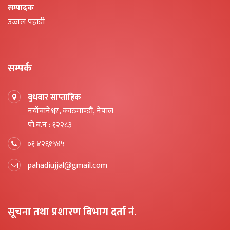
सम्पादक
उज्जल पहाडी
सम्पर्क
बुधवार साप्ताहिक
नयाँबानेश्वर, काठमाण्डौं, नेपाल
पो.ब.न : १२२८३
०१ ४२६१५४५
pahadiujjal@gmail.com
सूचना तथा प्रशारण बिभाग दर्ता नं.