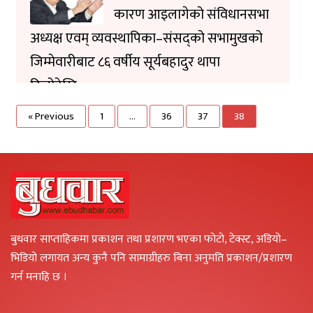
कारण आइलागेको संविधानसभा
अध्यक्ष एवम् व्यवस्थापिका–संसद्को सभामुखको
जिम्मेवारीबाट ८६ वर्षीय सूर्यबहादुर थापा
हिजोदेखि...
« Previous
1
…
36
37
38
बुधवार साप्ताहिकमा प्रकाशन तथा प्रशारण भएका फोटो, टेक्स्ट, अडियो–
भिडियो लगायत अन्य कुनै पनि सामाग्रीहरु बिना अनुमति प्रकाशन/प्रशारण
गर्न मनाहि छ ।