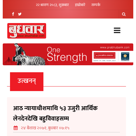
२२ श्रावण २०८३, शुक्रबार
हाम्रोबारे
सम्पर्क
उत्खनन्
आठ न्यायाधीशमाथि ५३ उजुरी आर्थिक
लेनदेनदेखि बहुविवाहसम्म
२४ बैशाख २०७१, बुधबार ०७:१५