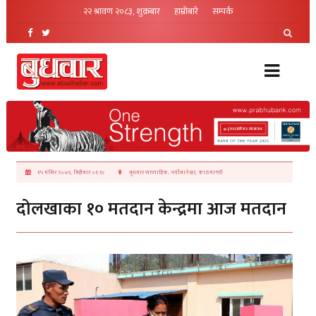
२२ श्रावण २०८३, शुक्रबार
हाम्रोबारे
सम्पर्क
१५ मंसिर २०७९, बिहीबार ०१:१८
बुधवार साप्ताहिक, नयाँबानेश्वर, काठमाण्डौं
दोलखाका १० मतदान केन्द्रमा आज मतदान