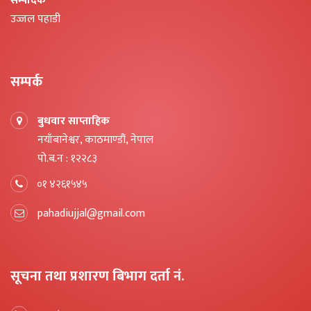
सम्पादक
उज्जल पहाडी
सम्पर्क
बुधवार साप्ताहिक
नयाँबानेश्वर, काठमाण्डौं, नेपाल
पो.ब.न : १२२८३
०१ ४२६१५४५
pahadiujjal@gmail.com
सूचना तथा प्रशारण बिभाग दर्ता नं.