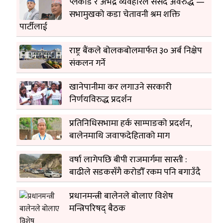
प्लेकार्ड र अभद्र व्यवहारले संसद अवरुद्ध —
सभामुखको कडा चेतावनी श्रम शक्ति
पार्टीलाई
राष्ट्र बैंकले बोलकबोलमार्फत ३० अर्ब निक्षेप
संकलन गर्ने
खानेपानीमा कर लगाउने सरकारी
निर्णयविरुद्ध प्रदर्शन
प्रतिनिधिसभामा हर्क साम्पाङको प्रदर्शन,
बालेनमाथि जवाफदेहिताको माग
वर्षा लागेपछि बीपी राजमार्गमा सास्ती :
बाढीले सडकसँगै करोडौँ रकम पनि बगाउँदै
प्रधानमन्त्री बालेनले बोलाए विशेष
मन्त्रिपरिषद् बैठक