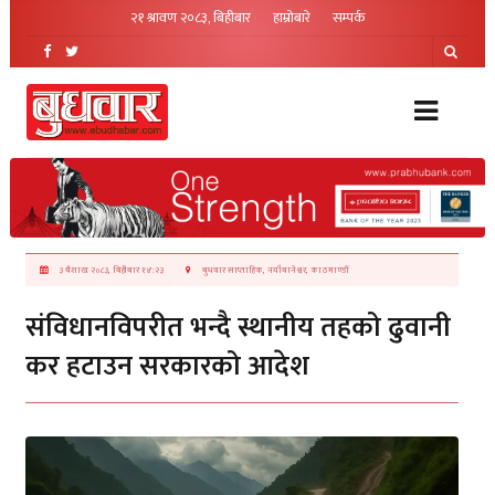
२१ श्रावण २०८३, बिहीबार
हाम्रोबारे
सम्पर्क
३ बैशाख २०८३, बिहीबार १४:२३
बुधवार साप्ताहिक, नयाँबानेश्वर, काठमाण्डौं
संविधानविपरीत भन्दै स्थानीय तहको ढुवानी
कर हटाउन सरकारको आदेश