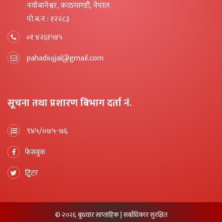
नयाँबानेश्वर, काठमाण्डौं, नेपाल
पो.ब.न : १२२८३
०१ ४२६१५४५
pahadiujjal@gmail.com
सूचना तथा प्रशारण बिभाग दर्ता नं.
९४५/०७५-७६
फेसबुक
ट्विटर
© २०२६ बुधवार साप्ताहिक | सर्बाधिकार सुरक्षित