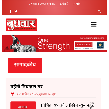
२२ श्रावण २०८३, शुक्रबार
हाम्रोबारे
सम्पर्क
सम्पादकीय
महँगी नियन्त्रण गर
१४ आश्विन २०७७, बुधबार ०८:२१
कोभिड–१९ को जोखिम न्यून नहुँदै