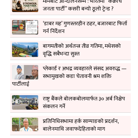
मीमबाट आन्दोलनसम्म : भारतमा “कक्रोच
जनता पार्टी” कसरी बन्यो ठूलो ट्रेन्ड ?
‘डाबर मह’ गुणस्तरहीन ठहर, बजारबाट फिर्ता
गर्न निर्देशन
बागमतीको अर्थतन्त्र तीव्र गतिमा, मधेसको
वृद्धि सबैभन्दा सुस्त
प्लेकार्ड र अभद्र व्यवहारले संसद अवरुद्ध —
सभामुखको कडा चेतावनी श्रम शक्ति
पार्टीलाई
राष्ट्र बैंकले बोलकबोलमार्फत ३० अर्ब निक्षेप
संकलन गर्ने
प्रतिनिधिसभामा हर्क साम्पाङको प्रदर्शन,
बालेनमाथि जवाफदेहिताको माग