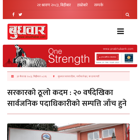
२१ श्रावण २०८३, बिहीबार
हाम्रोबारे
सम्पर्क
३१ बैशाख २०८३, बिहीबार ०८:१६
बुधवार साप्ताहिक, नयाँबानेश्वर, काठमाण्डौं
सरकारको ठूलो कदम : २० वर्षदेखिका
सार्वजनिक पदाधिकारीको सम्पत्ति जाँच हुने